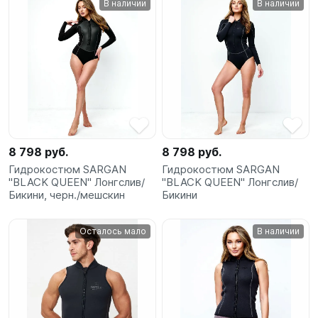
В наличии
В наличии
SUP-
сёрфинг
Подарочные
Карты
Бренды
8 798 руб.
8 798 руб.
Акции
Гидрокостюм SARGAN
Гидрокостюм SARGAN
"BLACK QUEEN" Лонгслив/
"BLACK QUEEN" Лонгслив/
Бикини, черн./мешскин
Бикини
Осталось мало
В наличии