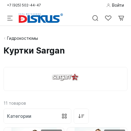
Войти
+7 (925) 502-44-47
Подводная
Гидрокостюмы
охота
Куртки Sargan
Дайвинг
Снорклинг /
Пляж
Фридайвинг
11
товаров
Детям
Категории
Бассейн