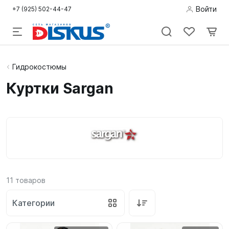
Войти
+7 (925) 502-44-47
Подводная
Гидрокостюмы
охота
Куртки Sargan
Дайвинг
Снорклинг /
Пляж
Фридайвинг
11
товаров
Детям
Категории
Бассейн