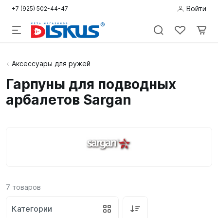
Войти
+7 (925) 502-44-47
Подводная
Аксессуары для ружей
охота
Гарпуны для подводных
арбалетов Sargan
Дайвинг
Снорклинг /
Пляж
Фридайвинг
Детям
7
товаров
Бассейн
Категории