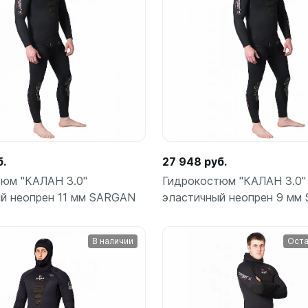
ой пяткой
Аккумуляторные
На батарейках
Подробнее
Подробнее
Налобные
иями
ом для носа
Фотоаппараты, видеок
тленными линзами
Фотоаппараты
нструменты
Шлема
з ремешков
б.
27 948 руб.
емешком для крепления на
руку
юм "КАЛАН 3.0"
Гидрокостюм "КАЛАН 3.0"
й неопрен 11 мм SARGAN
эластичный неопрен 9 мм
В наличии
Оста