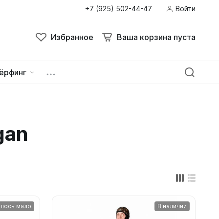
+7 (925) 502-44-47
Войти
Поиск
Избранное
Ваша корзина пуста
Избранное
Ваша корзина пуста
ёрфинг
ейна
овок
gan
зацепы
лось мало
В наличии