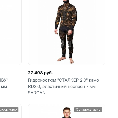
ометры)
27 498 руб.
ИВУЧ
Гидрокостюм "СТАЛКЕР 2.0" камо
 мм
RD2.0, эластичный неопрен 7 мм
SARGAN
омпьютера
лось мало
Осталось мало