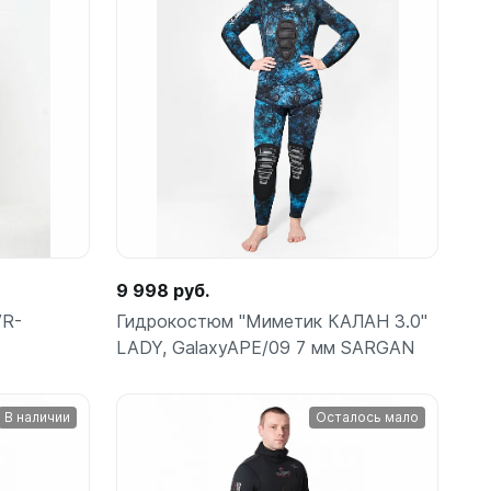
шки
Подробнее
амеры
9 998 руб.
VR-
Гидрокостюм "Миметик КАЛАН 3.0"
LADY, GalaxyAPE/09 7 мм SARGAN
В наличии
Осталось мало