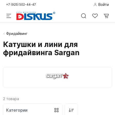
Войти
+7 (925) 502-44-47
Подводная
Фридайвинг
охота
Катушки и лини для
фридайвинга Sargan
Дайвинг
Снорклинг /
Пляж
Фридайвинг
Детям
2
товара
Бассейн
Категории