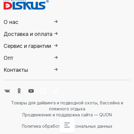
О нас
Доставка и оплата
Сервис и гарантии
Опт
Контакты
Товары для дайвинга и подводной охоты, бассейна и
пляжного отдыха
Продвижение и поддержка сайта — QUON
Политика обработки персональных данных
Аксессуары
Аксессуары
Буй
Аксессуары
Гидрокостюмы
Гидрокостюмы
Гермопродукция
Ножи,
Ласты
Спасательные
Очки
Обувь
Снаряжение
Комбинезоны