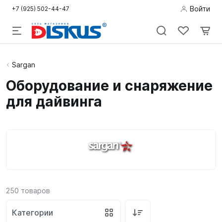
Войти
+7 (925) 502-44-47
Подводная
Sargan
охота
Оборудование и снаряжение
для дайвинга
Дайвинг
Снорклинг /
Пляж
Фридайвинг
Детям
250
товаров
Бассейн
Категории