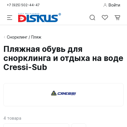
Войти
+7 (925) 502-44-47
Подводная
Снорклинг / Пляж
охота
Пляжная обувь для
снорклинга и отдыха на воде
Дайвинг
Cressi-Sub
Снорклинг /
Пляж
Фридайвинг
Детям
Бассейн
4
товара