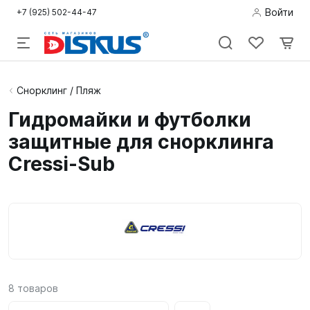
Войти
+7 (925) 502-44-47
Подводная
Снорклинг / Пляж
охота
Гидромайки и футболки
защитные для снорклинга
Дайвинг
Cressi-Sub
Снорклинг /
Пляж
Фридайвинг
Детям
Бассейн
8
товаров