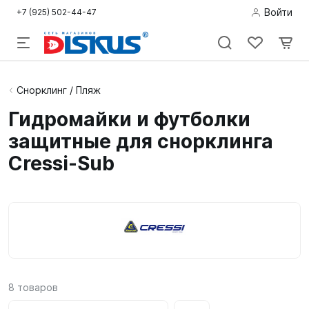
Войти
+7 (925) 502-44-47
Подводная
Снорклинг / Пляж
охота
Гидромайки и футболки
защитные для снорклинга
Дайвинг
Cressi-Sub
Снорклинг /
Пляж
Фридайвинг
Детям
Бассейн
8
товаров