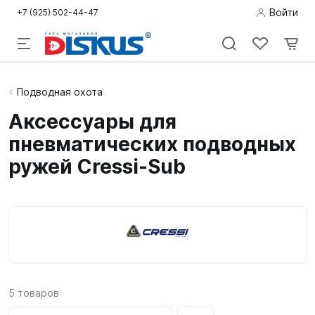
Войти
+7 (925) 502-44-47
Подводная
Подводная охота
охота
Аксессуары для
пневматических подводных
Дайвинг
ружей Cressi-Sub
Снорклинг /
Пляж
Фридайвинг
Детям
Бассейн
5
товаров