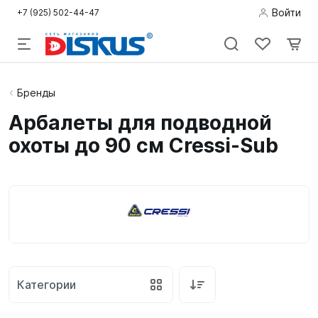
Войти
+7 (925) 502-44-47
Подводная
Бренды
охота
Арбалеты для подводной
охоты до 90 см Cressi-Sub
Дайвинг
Снорклинг /
Пляж
Фридайвинг
Детям
Категории
Бассейн