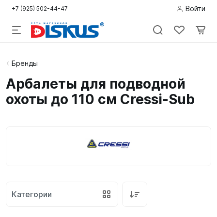
Войти
+7 (925) 502-44-47
Подводная
Бренды
охота
Арбалеты для подводной
охоты до 110 см Cressi-Sub
Дайвинг
Снорклинг /
Пляж
Фридайвинг
Детям
Категории
Бассейн