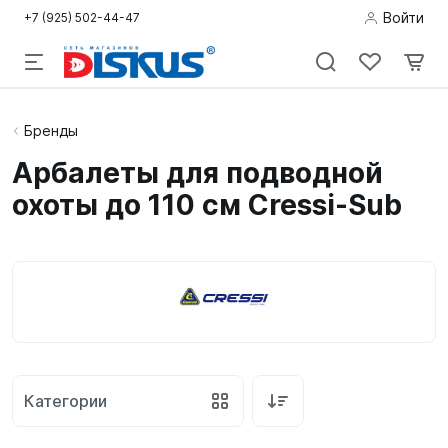
Войти
+7 (925) 502-44-47
Подводная
Бренды
охота
Арбалеты для подводной
охоты до 110 см Cressi-Sub
Дайвинг
Снорклинг /
Пляж
Фридайвинг
Детям
Категории
Бассейн