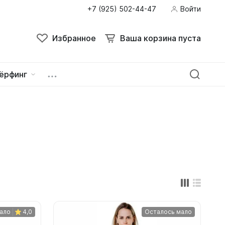
+7 (925) 502-44-47
Войти
Поиск
Избранное
Ваша корзина пуста
Избранное
Ваша корзина пуста
ёрфинг
ейна
овок
зацепы
ало
4,0
Осталось мало