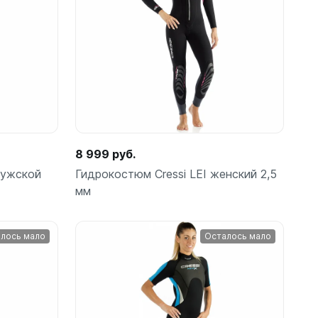
шки
Подробнее
амеры
8 999 руб.
мужской
Гидрокостюм Cressi LEI женский 2,5
мм
лось мало
Осталось мало