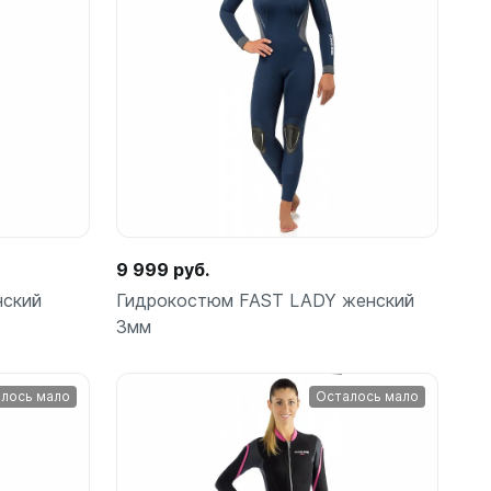
Подробнее
ые
9 999 руб.
нский
Гидрокостюм FAST LADY женский
теров
3мм
лось мало
Осталось мало