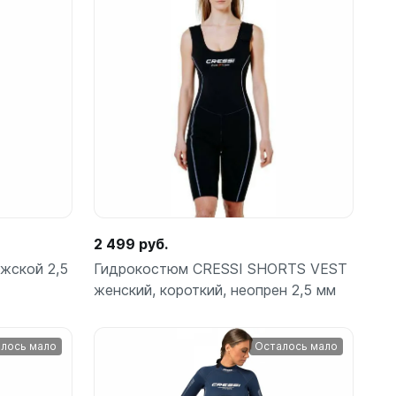
ометры)
2 499 руб.
ужской 2,5
Гидрокостюм CRESSI SHORTS VEST
женский, короткий, неопрен 2,5 мм
омпьютера
лось мало
Осталось мало