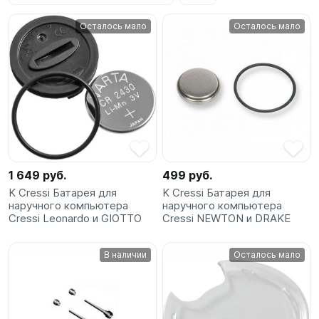
SUP-
Осталось мало
Осталось мало
сёрфинг
Подарочные
Карты
Бренды
Акции
1 649 руб.
499 руб.
K Cressi Батарея для
K Cressi Батарея для
наручного компьютера
наручного компьютера
Cressi Leonardo и GIOTTO
Cressi NEWTON и DRAKE
В наличии
Осталось мало