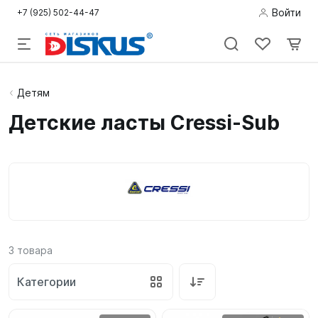
Войти
+7 (925) 502-44-47
Подводная
Детям
охота
Детские ласты Cressi-Sub
Дайвинг
Снорклинг /
Пляж
Фридайвинг
3
товара
Детям
Категории
Бассейн