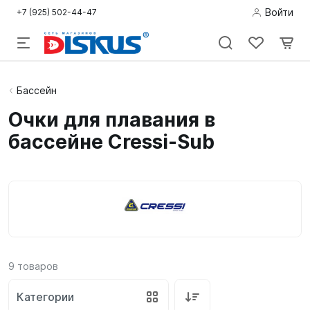
Войти
+7 (925) 502-44-47
Подводная
Бассейн
охота
Очки для плавания в
бассейне Cressi-Sub
Дайвинг
Снорклинг /
Пляж
Фридайвинг
Детям
9
товаров
Бассейн
Категории