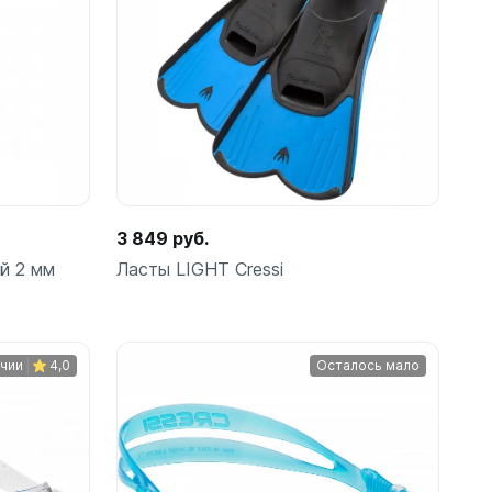
шки
Подробнее
амеры
3 849 руб.
й 2 мм
Ласты LIGHT Cressi
ичии
4,0
Осталось мало