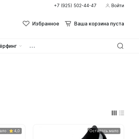
+7 (925) 502-44-47
Войти
Поиск
Избранное
Ваша корзина пуста
Избранное
Ваша корзина пуста
ёрфинг
ейна
овок
зацепы
ало
4,0
Осталось мало