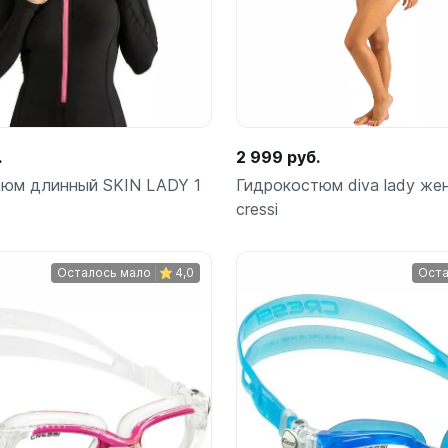
.
2 999 руб.
тюм длинный SKIN LADY 1
Гидрокостюм diva lady же
cressi
Осталось мало
4,0
Оста
Подробнее
Подробнее