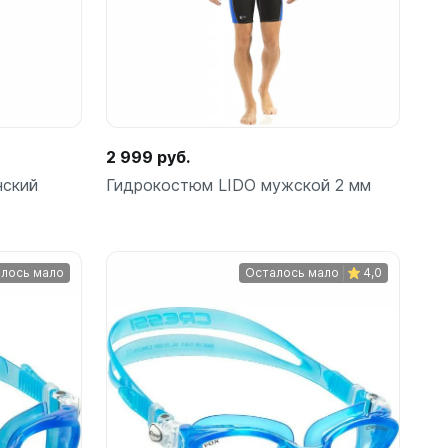
2 999 руб.
нский
Гидрокостюм LIDO мужской 2 мм
лось мало
Осталось мало
4,0
Подробнее