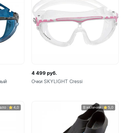
Подробнее
ые
4 499 руб.
ный
Очки SKYLIGHT Cressi
теров
ало
4,0
В наличии
5,0