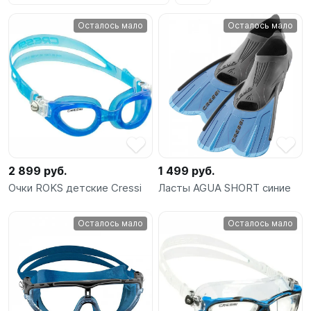
SUP-
Осталось мало
Осталось мало
сёрфинг
Подарочные
Карты
Бренды
Акции
2 899 руб.
1 499 руб.
Очки ROKS детские Cressi
Ласты AGUA SHORT синие
Осталось мало
Осталось мало