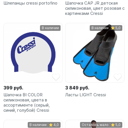
Шлепанцы cressi portofino
Шапочка CAP JR детская
силиконовая, цвет розовая с
картинками Cressi
В наличии
В наличии
5,0
399 руб.
3 849 руб.
Шапочка BI COLOR
Ласты LIGHT Cressi
силиконовая, цвета в
ассортименте (серый,
синий, голубой) Cressi
В наличии
4,0
Осталось мало
5,0