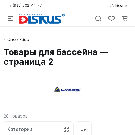
Войти
+7 (925) 502-44-47
Подводная
Cressi-Sub
охота
Товары для бассейна —
страница 2
Дайвинг
Снорклинг /
Пляж
Фридайвинг
Детям
28
товаров
Бассейн
Категории