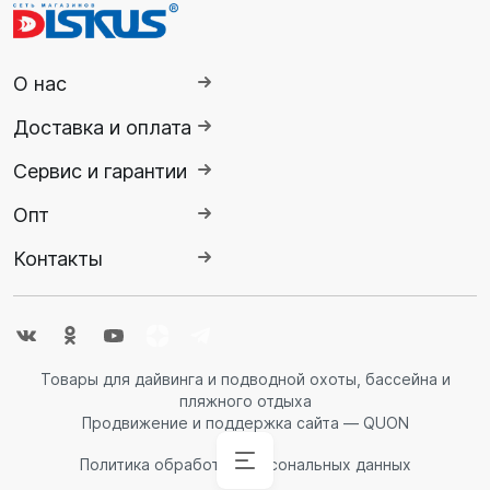
О нас
Доставка и оплата
Сервис и гарантии
Опт
Контакты
Товары для дайвинга и подводной охоты, бассейна и
пляжного отдыха
Продвижение и поддержка сайта — QUON
Политика обработки персональных данных
Аксессуары
Аксессуары
Буй
Аксессуары
Гидрокостюмы
Гидрокостюмы
Гермопродукция
Ножи,
Ласты
Спасательные
Очки
Обувь
Снаряжение
Комбинезоны